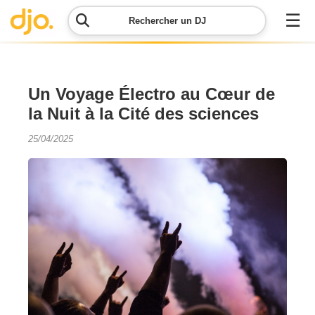
☰
Rechercher un DJ
Menu
Un Voyage Électro au Cœur de
la Nuit à la Cité des sciences
Contacter
DJO
25/04/2025
Lancer
ma
demande
Simulateur
de prix