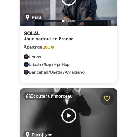
Paris
SOLAL
Joue partout en France
À partir de
150 €
House
Urbain / Rap / Hip-Hop
Dancehall / Shatta / Amapiano
Écouter un morceau
Paris | Lyon