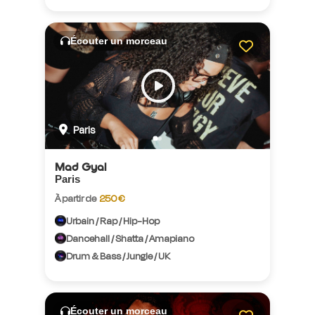
Écouter un morceau
Paris
Mad Gyal
Paris
À partir de
250 €
Urbain / Rap / Hip-Hop
Dancehall / Shatta / Amapiano
Drum & Bass / Jungle / UK
Écouter un morceau