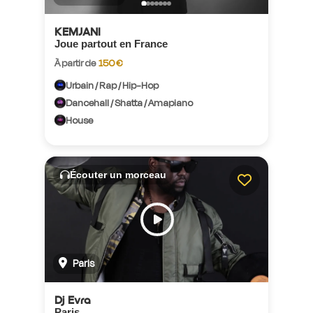
KEMJANI
Joue partout en France
À partir de
150 €
Urbain / Rap / Hip-Hop
Dancehall / Shatta / Amapiano
House
Écouter un morceau
Paris
Dj Evra
Paris