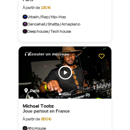
À partir de
130 €
Urbain / Rap / Hip-Hop
Dancehall / Shatta / Amapiano
Deep house / Tech house
Écouter un morceau
Paris
Michael Toobz
Joue partout en France
À partir de
350 €
Afro House