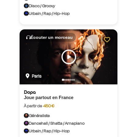
Disco / Groovy
Urbain / Rap / Hip-Hop
Écouter un morceau
Paris
Dopa
Joue partout en France
À partir de
450 €
Généraliste
Dancehall / Shatta / Amapiano
Urbain / Rap / Hip-Hop