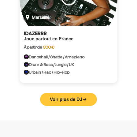
Marseille
IDAZERRR
Joue partout en France
À partir de
300 €
Dancehall / Shatta / Amapiano
Drum & Bass / Jungle / UK
Urbain / Rap / Hip-Hop
Voir plus de DJ