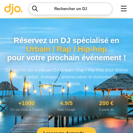
☰
Rechercher un DJ
Menu
Réservez un DJ spécialisé en
Urbain / Rap / Hip-hop
Contacter
pour votre prochain événement !
DJO
Découvrez les meilleurs DJ Urbain / Rap / Hip-Hop pour animer
Lancer
vos soirées, mariages, anniversaires et événements
ma
demande
professionnels.
Simulateur
+1000
4.9/5
200 €
de prix
DJ sur toute la France
Note Google
À partir de