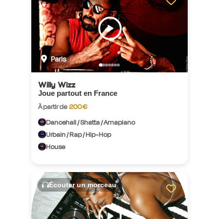
Paris
Willy Wizz
Joue partout en France
À partir de
200 €
Dancehall / Shatta / Amapiano
Urbain / Rap / Hip-Hop
House
Écouter un morceau