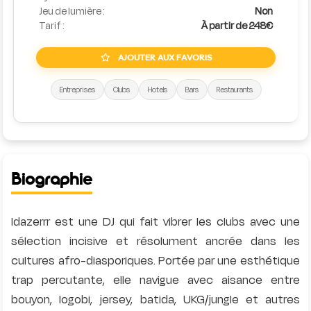
Jeu de lumière :
Non
Tarif :
À partir de 248€
AJOUTER AUX FAVORIS
Entreprises
Clubs
Hotels
Bars
Restaurants
Biographie
Idazerrr est une DJ qui fait vibrer les clubs avec une
sélection incisive et résolument ancrée dans les
cultures afro-diasporiques. Portée par une esthétique
trap percutante, elle navigue avec aisance entre
bouyon, logobi, jersey, batida, UKG/jungle et autres