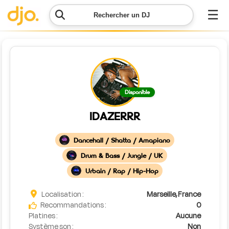
☰
Rechercher un DJ
Menu
Contacter
Disponible
DJO
IDAZERRR
Lancer
ma
Dancehall / Shatta / Amapiano
demande
Drum & Bass / Jungle / UK
Simulateur
Urbain / Rap / Hip-Hop
de prix
Localisation :
Marseille, France
Recommandations :
0
Platines :
Aucune
Système son :
Non