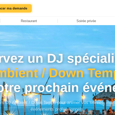
ncer ma demande
Restaurant
Soirée privée
vez un DJ spécial
mbient / Down Tem
otre prochain évén
urs DJ Ambient / Down Tempo pour animer vos soirées, maria
événements professionnels.