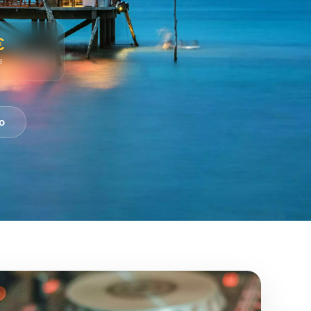
€
e
o