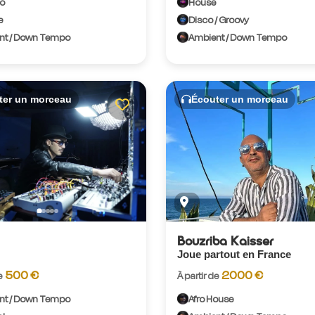
o
House
e
Disco / Groovy
nt / Down Tempo
Ambient / Down Tempo
ter un morceau
Écouter un morceau
Bouzriba Kaisser
Joue partout en France
500 €
2000 €
e
À partir de
nt / Down Tempo
Afro House