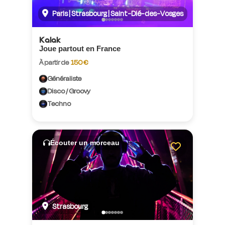
Paris | Strasbourg | Saint-Dié-des-Vosges
Kalak
Joue partout en France
À partir de
150 €
Généraliste
Disco / Groovy
Techno
Écouter un morceau
Strasbourg