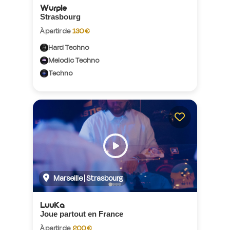
Wurple
Strasbourg
À partir de
130 €
Hard Techno
Melodic Techno
Techno
Marseille | Strasbourg
LuuKa
Joue partout en France
À partir de
200 €