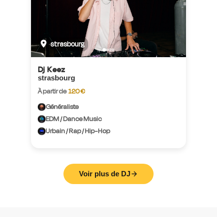
strasbourg
Dj Keez
strasbourg
À partir de
120 €
Généraliste
EDM / Dance Music
Urbain / Rap / Hip-Hop
Voir plus de DJ