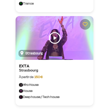
Trance
Strasbourg
EXTA
Strasbourg
À partir de
150 €
Afro House
House
Deep house / Tech house