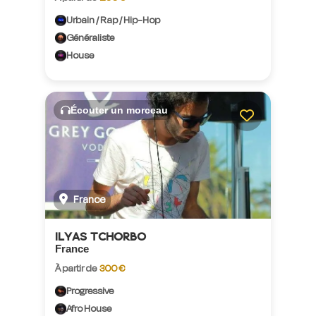
Urbain / Rap / Hip-Hop
Généraliste
House
Écouter un morceau
France
ILYAS TCHORBO
France
À partir de
300 €
Progressive
Afro House