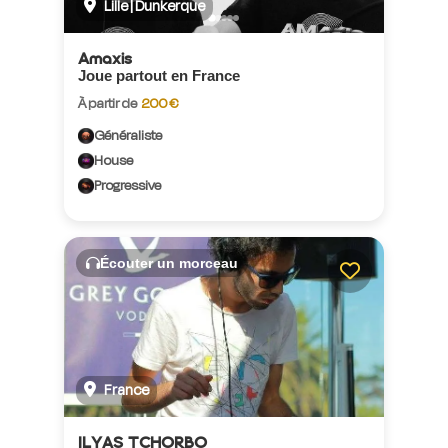
Lille | Dunkerque
Amaxis
Joue partout en France
À partir de
200 €
Généraliste
House
Progressive
Écouter un morceau
France
ILYAS TCHORBO