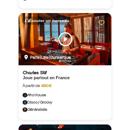
Écouter un morceau
Paris | Lille | Dunkerque
Charles Stif
Joue partout en France
À partir de
490 €
Afro House
Disco / Groovy
Généraliste