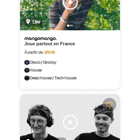
Lille
mangomango.
Joue partout en France
À partir de
150 €
Disco / Groovy
House
Deep house / Tech house