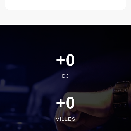
+
0
DJ
+
0
VILLES