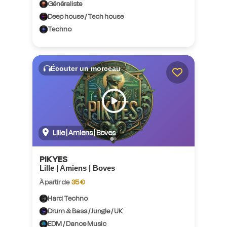
Généraliste
Deep house / Tech house
Techno
Écouter un morceau
Lille | Amiens | Boves
PIKYES
Lille | Amiens | Boves
À partir de
35 €
Hard Techno
Drum & Bass / Jungle / UK
EDM / Dance Music