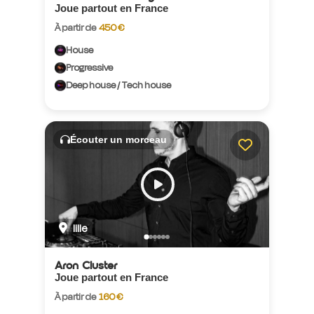
Joue partout en France
À partir de
450 €
House
Progressive
Deep house / Tech house
Écouter un morceau
lille
Aron Cluster
Joue partout en France
À partir de
160 €