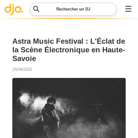
☰
Rechercher un DJ
Menu
Astra Music Festival : L'Éclat de
la Scène Électronique en Haute-
Contacter
Savoie
DJO
25/04/2025
Lancer
ma
demande
Simulateur
de prix