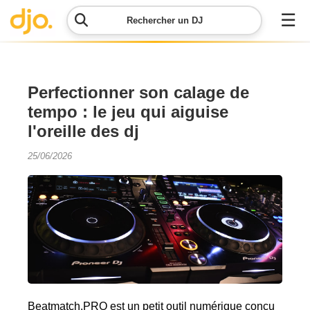
☰
Rechercher un DJ
Menu
Perfectionner son calage de
tempo : le jeu qui aiguise
Contacter
l'oreille des dj
DJO
25/06/2026
Lancer
ma
demande
Simulateur
de prix
Beatmatch.PRO est un petit outil numérique conçu