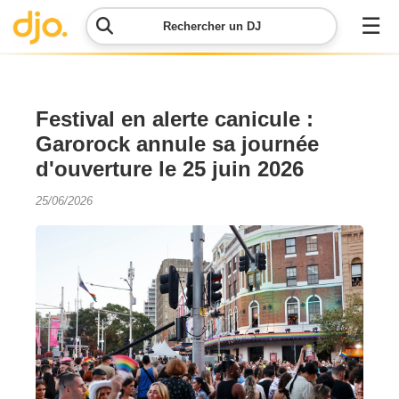
☰
Rechercher un DJ
Menu
Festival en alerte canicule :
Garorock annule sa journée
Contacter
d'ouverture le 25 juin 2026
DJO
25/06/2026
Lancer
ma
demande
Simulateur
de prix