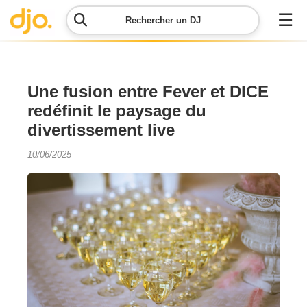
☰
Rechercher un DJ
Menu
Une fusion entre Fever et DICE
redéfinit le paysage du
Contacter
divertissement live
DJO
10/06/2025
Lancer
ma
demande
Simulateur
de prix