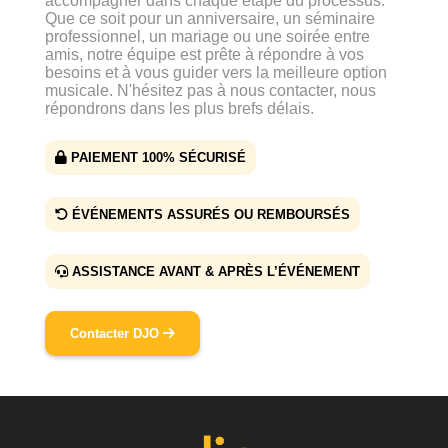
accompagner dans chaque étape du processus.
Que ce soit pour un anniversaire, un séminaire
professionnel, un mariage ou une soirée entre
amis, notre équipe est prête à répondre à vos
besoins et à vous guider vers la meilleure option
musicale. N'hésitez pas à nous contacter, nous
répondrons dans les plus brefs délais.
PAIEMENT 100% SÉCURISÉ
ÉVÉNEMENTS ASSURÉS OU REMBOURSÉS
ASSISTANCE AVANT & APRÈS L’ÉVÉNEMENT
Contacter DJO