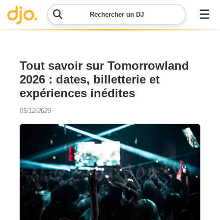
☰
Rechercher un DJ
Menu
Tout savoir sur Tomorrowland
2026 : dates, billetterie et
Contacter
expériences inédites
DJO
05/12/2025
Lancer
ma
demande
Simulateur
de prix