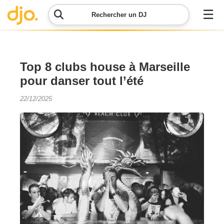
☰
Rechercher un DJ
Menu
Top 8 clubs house à Marseille
pour danser tout l’été
Contacter
DJO
22/12/2025
Lancer
ma
demande
Simulateur
de prix