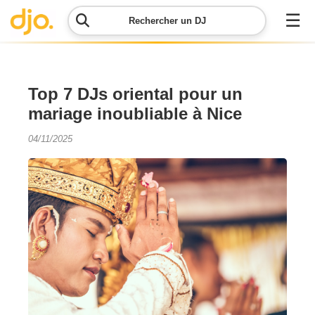
☰
Rechercher un DJ
Menu
Top 7 DJs oriental pour un
mariage inoubliable à Nice
Contacter
DJO
04/11/2025
Lancer
ma
demande
Simulateur
de prix