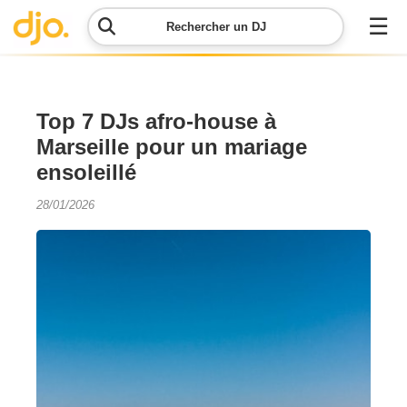
☰
Rechercher un DJ
Menu
Top 7 DJs afro-house à
Marseille pour un mariage
Contacter
ensoleillé
DJO
28/01/2026
Lancer
ma
demande
Simulateur
de prix