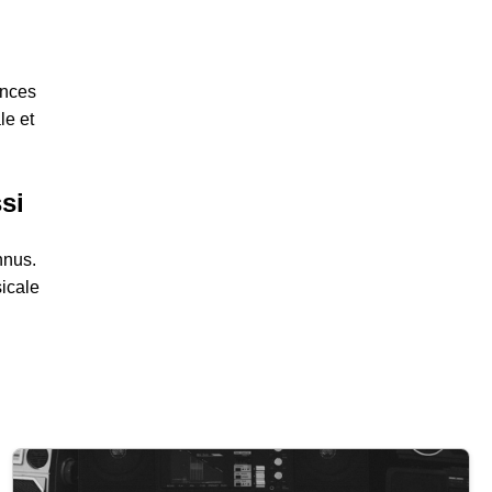
ences
le et
si
nnus.
icale