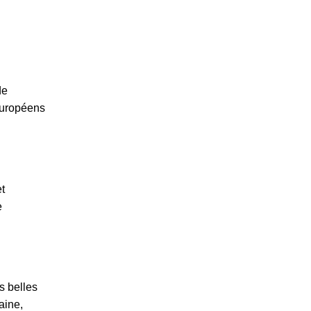
de
 européens
t
e
s belles
aine,