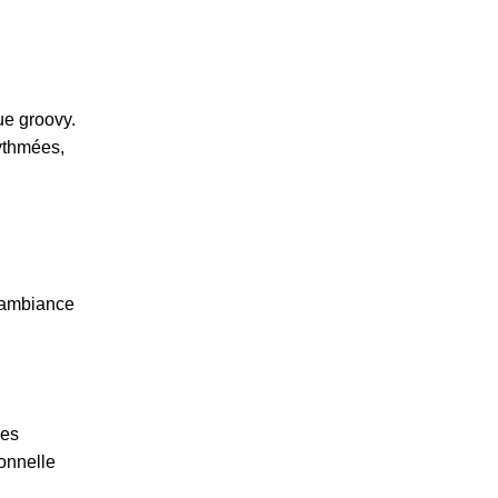
e groovy.
ythmées,
e ambiance
ies
onnelle