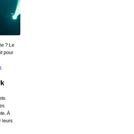
ée ? Le
it pour
e
.
rk
ets
res
te. À
r leurs