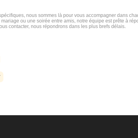
 spécifiques, nous sommes là pour vous accompagner dans chaq
 mariage ou une soirée entre amis, notre équipe est prête à rép
ous contacter, nous répondrons dans les plus brefs délais.
T