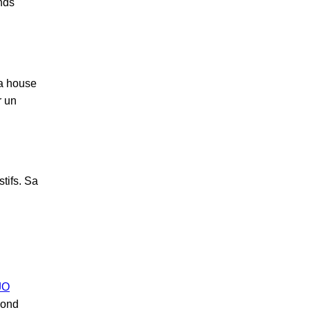
nds
la house
r un
tifs. Sa
JO
pond