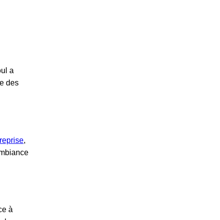
ul a
re des
reprise
,
 ambiance
ce à