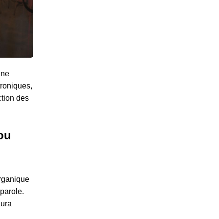
une
troniques,
ction des
ou
organique
parole.
ura