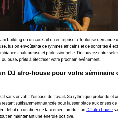
eam building ou un cocktail en entreprise à Toulouse demande 
ouse, fusion envoûtante de rythmes africains et de sonorités élec
 ambiance chaleureuse et professionnelle. Découvrez notre séle
Toulouse, prêts à électriser votre prochain événement.
un DJ afro-house pour votre séminaire 
stif sans envahir l’espace de travail. Sa rythmique profonde et 
n restant suffisammentnuancée pour laisser place aux prises de 
ée débat ou un dîner de lancement produit, un
DJ afro-house
sa
 tout en maintenant une énergie positive.