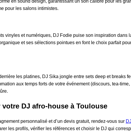
formé en sound design, garantissant un son calibré pour les gra
pour les salons intimistes.
s vinyles et numériques, DJ Fodie puise son inspiration dans 
rganique et ses sélections pointues en font le choix parfait pou
rière les platines, DJ Sika jongle entre sets deep et breaks fes
mation aux temps forts de votre événement (discours, tea-time,
sûre.
votre DJ afro-house à Toulouse
gnement personnalisé et d’un devis gratuit, rendez-vous sur
D
er les profils, vérifier les références et choisir le DJ qui corres