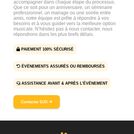
accompagner dans chaque étape du processus.
Que ce soit pour un anniversaire, un séminaire
professionnel, un mariage ou une soirée entre
amis, notre équipe est prête à répondre à vos
besoins et à vous guider vers la meilleure option
musicale. N'hésitez pas à nous contacter, nous
répondrons dans les plus brefs délais.
PAIEMENT 100% SÉCURISÉ
ÉVÉNEMENTS ASSURÉS OU REMBOURSÉS
ASSISTANCE AVANT & APRÈS L’ÉVÉNEMENT
Contacter DJO