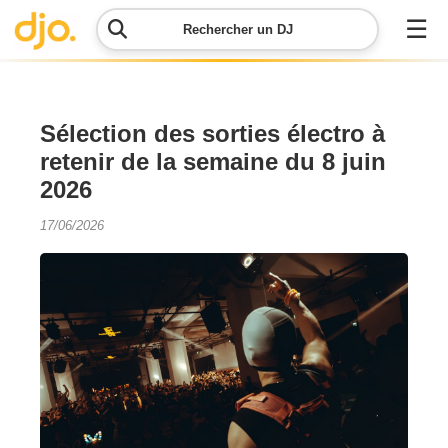
☰
Rechercher un DJ
Menu
Sélection des sorties électro à
retenir de la semaine du 8 juin
Contacter
2026
DJO
17/06/2026
Lancer
ma
demande
Simulateur
de prix