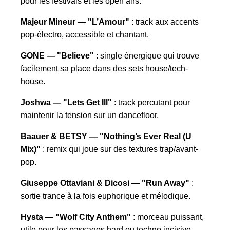
pour les festivals et les open airs.
Majeur Mineur — "L’Amour"
: track aux accents
pop-électro, accessible et chantant.
GONE — "Believe"
: single énergique qui trouve
facilement sa place dans des sets house/tech-
house.
Joshwa — "Lets Get Ill"
: track percutant pour
maintenir la tension sur un dancefloor.
Baauer & BETSY — "Nothing’s Ever Real (U
Mix)"
: remix qui joue sur des textures trap/avant-
pop.
Giuseppe Ottaviani & Dicosi — "Run Away"
:
sortie trance à la fois euphorique et mélodique.
Hysta — "Wolf City Anthem"
: morceau puissant,
utile pour les passages hard ou techno incisive.