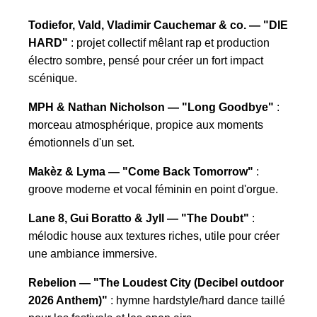
Todiefor, Vald, Vladimir Cauchemar & co. — "DIE
HARD"
: projet collectif mêlant rap et production
électro sombre, pensé pour créer un fort impact
scénique.
MPH & Nathan Nicholson — "Long Goodbye"
:
morceau atmosphérique, propice aux moments
émotionnels d'un set.
Makèz & Lyma — "Come Back Tomorrow"
:
groove moderne et vocal féminin en point d'orgue.
Lane 8, Gui Boratto & Jyll — "The Doubt"
:
mélodic house aux textures riches, utile pour créer
une ambiance immersive.
Rebelion — "The Loudest City (Decibel outdoor
2026 Anthem)"
: hymne hardstyle/hard dance taillé