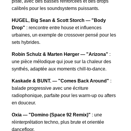
piste, avec des basses renforcées et des drops
calibrés pour les soundsystems puissants.
HUGEL, Big Sean & Scott Storch — "Body
Drop"
: rencontre entre house et influences
urbaines, un exemple de crossover pensé pour les
sets hybrides.
Robin Schulz & Marten Hørger — "Arizona"
:
une pièce mélodique qui joue sur la chaleur des
synthés, adaptée aux moments chill-to-dance.
Kaskade & BUNT. — "Comes Back Around"
:
balade progressive avec une écriture
radiophonique, parfaite pour les warm-up ou afters
en douceur.
Oxia — "Domino (Space 92 Remix)"
: une
réinterprétation techno, plus brute et orientée
dancefloor.