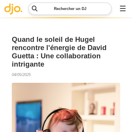
☰
Rechercher un DJ
Menu
Quand le soleil de Hugel
rencontre l'énergie de David
Contacter
Guetta : Une collaboration
DJO
intrigante
Lancer
04/05/2025
ma
demande
Simulateur
de prix