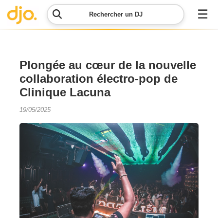
☰
Rechercher un DJ
Menu
Plongée au cœur de la nouvelle
collaboration électro-pop de
Contacter
Clinique Lacuna
DJO
19/05/2025
Lancer
ma
demande
Simulateur
de prix