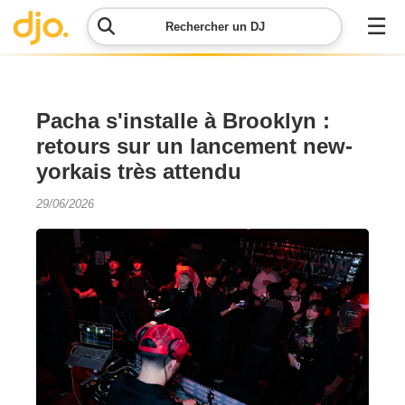
☰
Rechercher un DJ
Menu
Pacha s'installe à Brooklyn :
retours sur un lancement new-
Contacter
yorkais très attendu
DJO
29/06/2026
Lancer
ma
demande
Simulateur
de prix