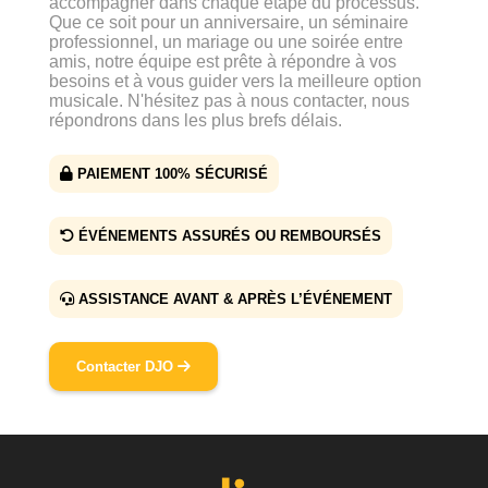
accompagner dans chaque étape du processus.
Que ce soit pour un anniversaire, un séminaire
professionnel, un mariage ou une soirée entre
amis, notre équipe est prête à répondre à vos
besoins et à vous guider vers la meilleure option
musicale. N'hésitez pas à nous contacter, nous
répondrons dans les plus brefs délais.
PAIEMENT 100% SÉCURISÉ
ÉVÉNEMENTS ASSURÉS OU REMBOURSÉS
ASSISTANCE AVANT & APRÈS L’ÉVÉNEMENT
Contacter DJO