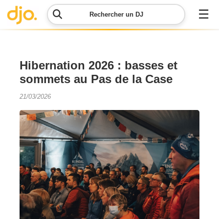
☰
Rechercher un DJ
Menu
Hibernation 2026 : basses et
sommets au Pas de la Case
Contacter
DJO
21/03/2026
Lancer
ma
demande
Simulateur
de prix