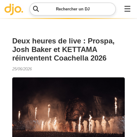
☰
Rechercher un DJ
Menu
Deux heures de live : Prospa,
Josh Baker et KETTAMA
Contacter
réinventent Coachella 2026
DJO
25/06/2026
Lancer
ma
demande
Simulateur
de prix