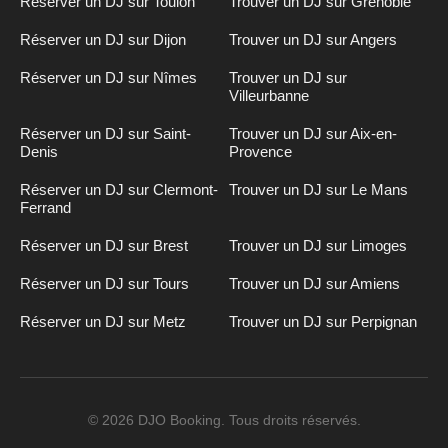
Réserver un DJ sur Toulon
Trouver un DJ sur Grenoble
Réserver un DJ sur Dijon
Trouver un DJ sur Angers
Réserver un DJ sur Nîmes
Trouver un DJ sur
Villeurbanne
Réserver un DJ sur Saint-
Trouver un DJ sur Aix-en-
Denis
Provence
Réserver un DJ sur Clermont-
Trouver un DJ sur Le Mans
Ferrand
Réserver un DJ sur Brest
Trouver un DJ sur Limoges
Réserver un DJ sur Tours
Trouver un DJ sur Amiens
Réserver un DJ sur Metz
Trouver un DJ sur Perpignan
Inscription
n
DJ
© 2026 DJO Booking. Tous droits réservés.