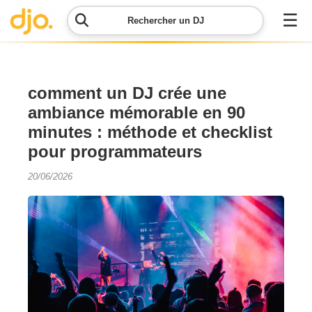
☰
Rechercher un DJ
Menu
comment un DJ crée une
ambiance mémorable en 90
Contacter
minutes : méthode et checklist
DJO
pour programmateurs
Lancer
20/06/2026
ma
demande
Simulateur
de prix