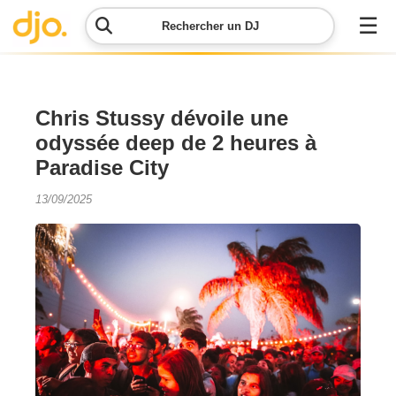
☰
Rechercher un DJ
Menu
Chris Stussy dévoile une
odyssée deep de 2 heures à
Contacter
Paradise City
DJO
13/09/2025
Lancer
ma
demande
Simulateur
de prix