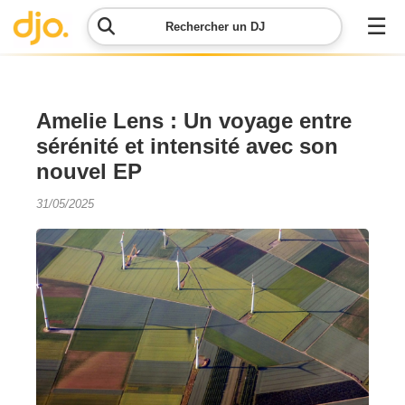
☰
Rechercher un DJ
Menu
Amelie Lens : Un voyage entre
sérénité et intensité avec son
Contacter
nouvel EP
DJO
31/05/2025
Lancer
ma
demande
Simulateur
de prix