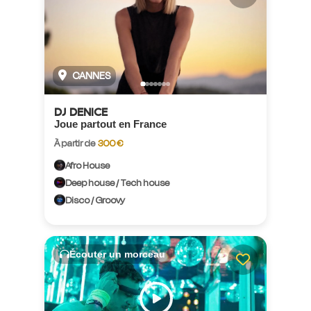
CANNES
DJ DENICE
Joue partout en France
À partir de
300 €
Afro House
Deep house / Tech house
Disco / Groovy
Écouter un morceau