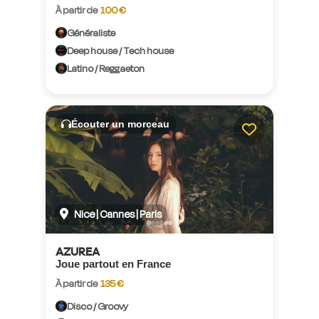
À partir de
100 €
Généraliste
Deep house / Tech house
Latino / Reggaeton
Écouter un morceau
Nice | Cannes | Paris
AZUREA
Joue partout en France
À partir de
135 €
Disco / Groovy