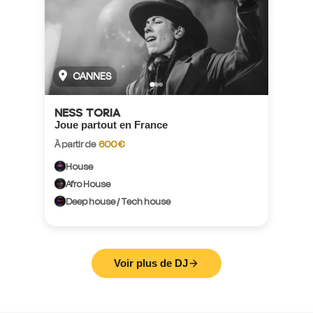
CANNES
NESS TORIA
Joue partout en France
À partir de
600 €
House
Afro House
Deep house / Tech house
Voir plus de DJ