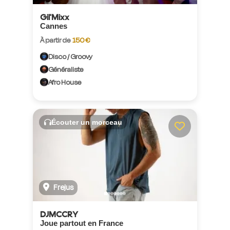
Gil'Mixx
Cannes
À partir de
150 €
Disco / Groovy
Généraliste
Afro House
Écouter un morceau
Frejus
DJMCCRY
Joue partout en France