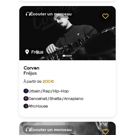
Écouter un morceau
Fréjus
Corven
Fréjus
À partir de
200 €
Urbain / Rap / Hip-Hop
Dancehall / Shatta / Amapiano
Afro House
Écouter un morceau