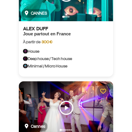
CANNES
ALEX DUFF
Joue partout en France
À partir de
300 €
House
Deep house / Tech house
Minimal / Micro House
Cannes