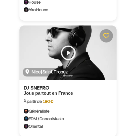
House
Afro House
Nice | Saint Tropez
DJ SNEFRO
Joue partout en France
À partir de
180 €
Généraliste
EDM / Dance Music
Oriental