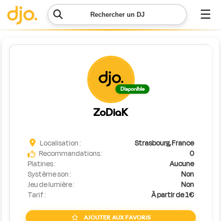
☰
Rechercher un DJ
Menu
Contacter
Disponible
DJO
ZoDiaK
Lancer
ma
demande
Localisation :
Strasbourg, France
Recommandations :
0
Platines :
Aucune
Simulateur
Système son :
Non
de prix
Jeu de lumière :
Non
Tarif :
À partir de 1€
AJOUTER AUX FAVORIS