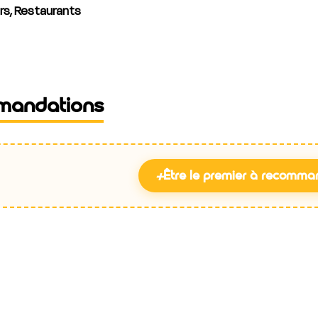
rs, Restaurants
mandations
+
Être le premier à recomma