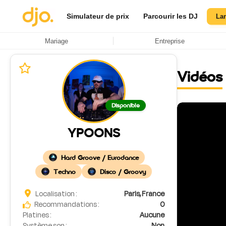
Simulateur de prix
Parcourir les DJ
La
Mariage
Entreprise
Vidéos
Disponible
YPOONS
Hard Groove / Eurodance
Techno
Disco / Groovy
Localisation :
Paris, France
Recommandations :
0
Platines :
Aucune
Système son :
Non