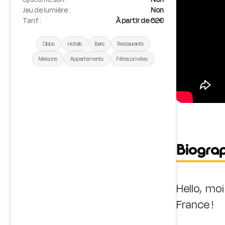
Jeu de lumière :
Non
Tarif :
À partir de 62€
Clubs
Hotels
Bars
Restaurants
Maisons
Appartements
Fêtes privées
Biogra
Hello, mo
France !