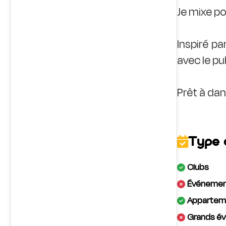
Je mixe po
Inspiré p
avec le pu
Type 
Clubs
Événement
Apparteme
Grands év