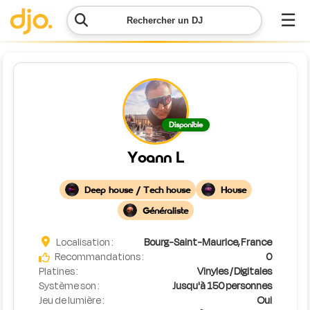
☰
Rechercher un DJ
Menu
Contacter
Disponible
DJO
Yoann L
Lancer
ma
Deep house / Tech house
House
demande
Généraliste
Simulateur
Localisation :
Bourg-Saint-Maurice, France
de prix
Recommandations :
0
Platines :
Vinyles / Digitales
Système son :
Jusqu'à 150 personnes
Jeu de lumière :
Oui