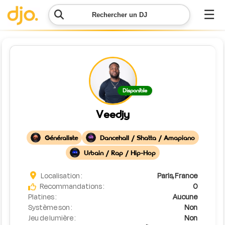
☰
Rechercher un DJ
Menu
Contacter
Disponible
DJO
Veedjy
Lancer
ma
Généraliste
Dancehall / Shatta / Amapiano
demande
Urbain / Rap / Hip-Hop
Simulateur
Localisation :
Paris, France
de prix
Recommandations :
0
Platines :
Aucune
Système son :
Non
Jeu de lumière :
Non