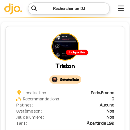
☰
Rechercher un DJ
Menu
Contacter
Indisponible
DJO
Tristan
Lancer
ma
Généraliste
demande
Localisation :
Paris, France
Simulateur
Recommandations :
0
de prix
Platines :
Aucune
Système son :
Non
Jeu de lumière :
Non
Tarif :
À partir de 12€