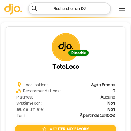
☰
Rechercher un DJ
Menu
Contacter
Disponible
DJO
TotoLoco
Lancer
ma
demande
Localisation :
Agde, France
Recommandations :
0
Platines :
Aucune
Simulateur
Système son :
Non
de prix
Jeu de lumière :
Non
Tarif :
À partir de 12400€
AJOUTER AUX FAVORIS