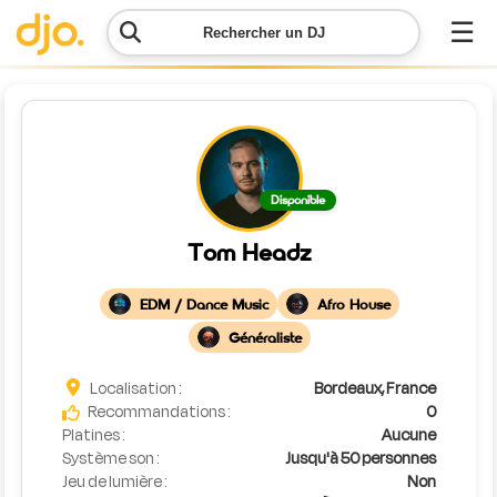
☰
Rechercher un DJ
Menu
Contacter
Disponible
DJO
Tom Headz
Lancer
ma
EDM / Dance Music
Afro House
demande
Généraliste
Simulateur
Localisation :
Bordeaux, France
de prix
Recommandations :
0
Platines :
Aucune
Système son :
Jusqu'à 50 personnes
Jeu de lumière :
Non