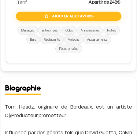
Tarif :
À partir de 248€
AJOUTER AUX FAVORIS
Mariages
Entreprises
Clubs
Anniversaires
Hotels
Bars
Restaurants
Maisons
Appartements
Fêtes privées
Biographie
Tom Headz, originaire de Bordeaux, est un artiste
Dj/Producteur prometteur.
Influencé par des géants tels que David Guetta, Calvin