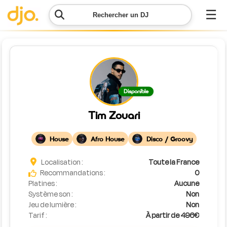
☰
Rechercher un DJ
Menu
Contacter
Disponible
DJO
Tim Zouari
Lancer
ma
House
Afro House
Disco / Groovy
demande
Localisation :
Toute la France
Simulateur
Recommandations :
0
de prix
Platines :
Aucune
Système son :
Non
Jeu de lumière :
Non
Tarif :
À partir de 496€