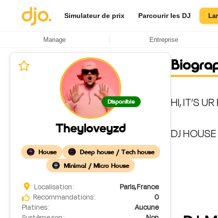
Simulateur de prix
Parcourir les DJ
La
Mariage
Entreprise
Biogra
HI, IT’S U
Disponible
Theyloveyzd
DJ HOUSE 
House
Deep house / Tech house
Minimal / Micro House
Localisation :
Paris, France
Recommandations :
0
Platines :
Aucune
Système son :
Non