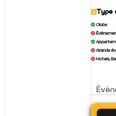
Type 
Clubs
Événement
Apparteme
Grands év
Hotels, Ba
Évèn