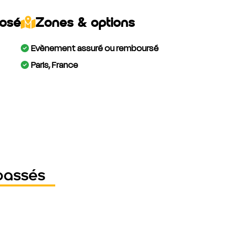
posé
Zones & options
Evènement assuré ou remboursé
Paris, France
passés