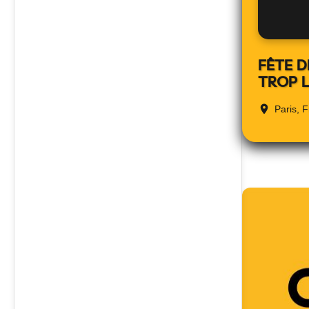
FÊTE D
TROP L
Paris, 