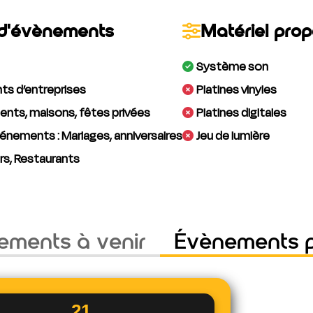
d'évènements
Matériel pro
Système son
s d’entreprises
Platines vinyles
nts, maisons, fêtes privées
Platines digitales
énements : Mariages, anniversaires
Jeu de lumière
rs, Restaurants
ements à venir
Évènements 
21