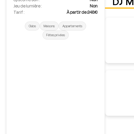
DJ 
Jeu de lumière :
Non
Tarif :
À partir de 248€
Clubs
Maisons
Appartements
Fêtes privées