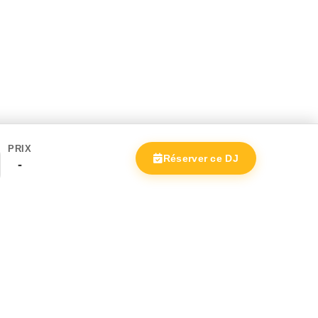
PRIX
Réserver ce DJ
-