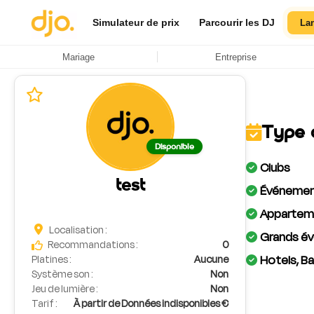
Simulateur de prix
Parcourir les DJ
La
Mariage
Entreprise
Type 
Disponible
Clubs
test
Événement
Apparteme
Localisation :
Grands év
Recommandations :
0
Hotels, Ba
Platines :
Aucune
Système son :
Non
Jeu de lumière :
Non
Tarif :
À partir de Données indisponibles €