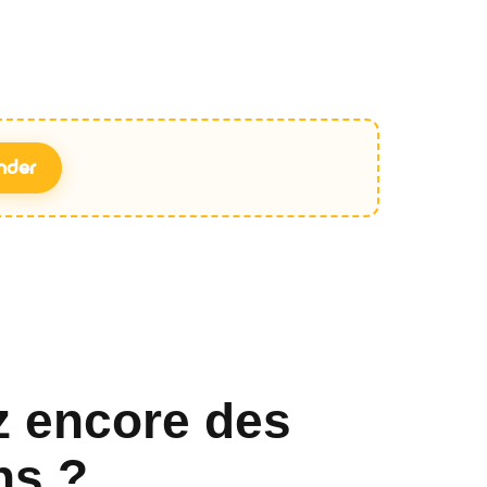
nder
z encore des
ns ?