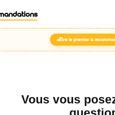
mandations
+
Être le premier à recomma
Vous vous pose
questio