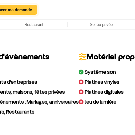
ncer ma demande
Restaurant
Soirée privée
d'évènements
Matériel pro
Système son
s d’entreprises
Platines vinyles
nts, maisons, fêtes privées
Platines digitales
énements : Mariages, anniversaires
Jeu de lumière
rs, Restaurants