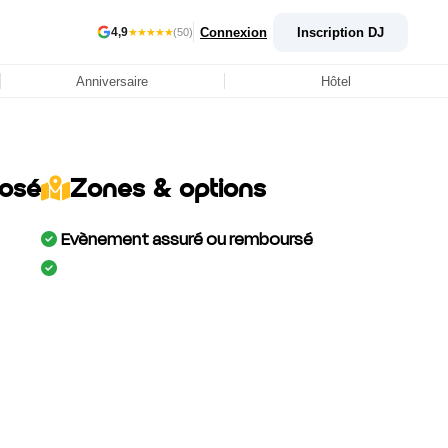
Connexion
Inscription DJ
4,9
★★★★★
(50)
Anniversaire
Hôtel
posé
Zones & options
Evènement assuré ou remboursé