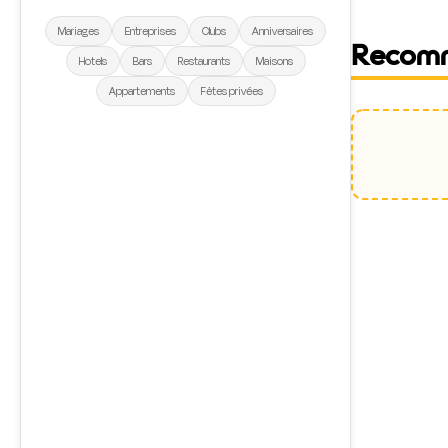
Mariages
Entreprises
Clubs
Anniversaires
Recom
Hotels
Bars
Restaurants
Maisons
Appartements
Fêtes privées