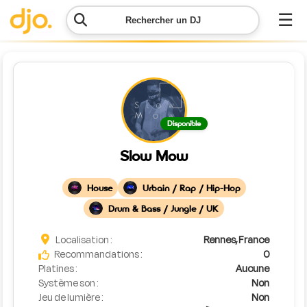
☰
Rechercher un DJ
Menu
Contacter
Disponible
DJO
Slow Mow
Lancer
ma
House
Urbain / Rap / Hip-Hop
demande
Drum & Bass / Jungle / UK
Simulateur
Localisation :
Rennes, France
de prix
Recommandations :
0
Platines :
Aucune
Système son :
Non
Jeu de lumière :
Non