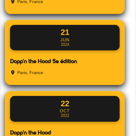
Paris, France
21
JUN
2024
Dopp'n the Hood 5e édition
Paris, France
22
OCT
2022
Dopp'n the Hood