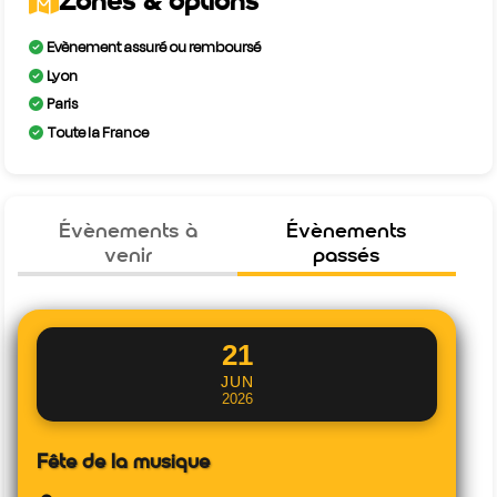
Zones & options
Evènement assuré ou remboursé
Lyon
Paris
Toute la France
Évènements à
Évènements
venir
passés
21
JUN
2026
Fête de la musique