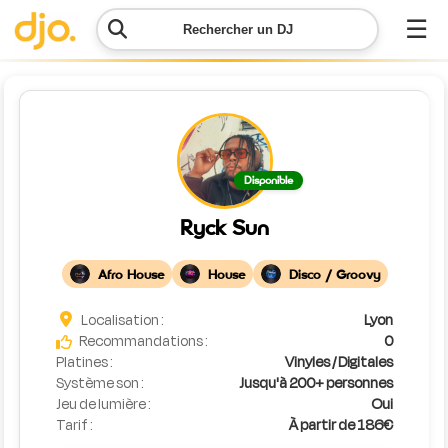
☰
Rechercher un DJ
Menu
Contacter
Disponible
DJO
Ryck Sun
Lancer
ma
Afro House
House
Disco / Groovy
demande
Localisation :
Lyon
Simulateur
Recommandations :
0
de prix
Platines :
Vinyles / Digitales
Système son :
Jusqu'à 200+ personnes
Jeu de lumière :
Oui
Tarif :
À partir de 186€