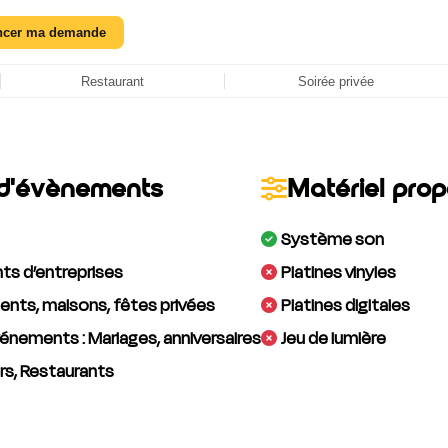
ncer ma demande
Restaurant
Soirée privée
d'évènements
Matériel pro
Système son
s d’entreprises
Platines vinyles
nts, maisons, fêtes privées
Platines digitales
énements : Mariages, anniversaires
Jeu de lumière
rs, Restaurants