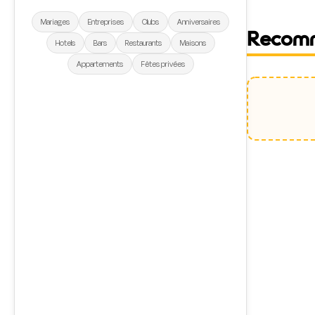
Mariages
Entreprises
Clubs
Anniversaires
Recom
Hotels
Bars
Restaurants
Maisons
Appartements
Fêtes privées