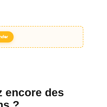
nder
z encore des
ns ?