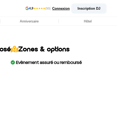
Connexion
Inscription DJ
4,9
★★★★★
(50)
Anniversaire
Hôtel
posé
Zones & options
Evènement assuré ou remboursé