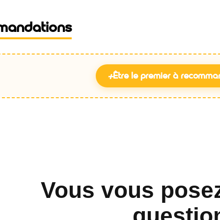
mandations
+
Être le premier à recomma
Vous vous pose
questio