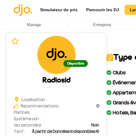
Simulateur de prix
Parcourir les DJ
La
Mariage
Entreprise
Type 
Disponible
Clubs
Radiosid
Événement
Apparteme
Localisation :
Grands év
Recommandations :
0
Hotels, Ba
Platines :
Système son :
Jeu de lumière :
Non
Tarif :
À partir de Données indisponibles €