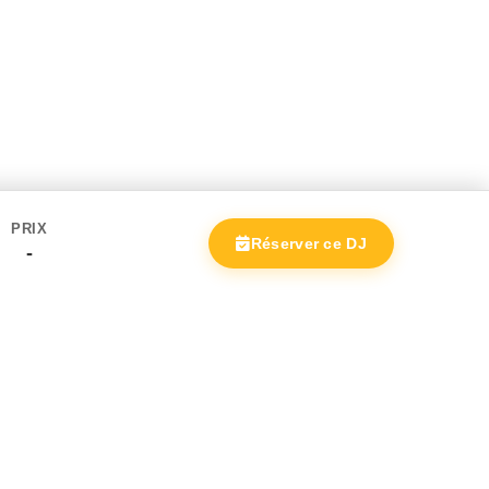
PRIX
Réserver ce DJ
-