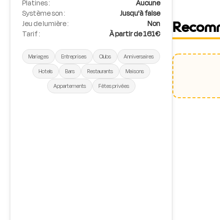
Platines :
Aucune
Système son :
Jusqu'à false
Jeu de lumière :
Non
Recom
Tarif :
À partir de 161€
Mariages
Entreprises
Clubs
Anniversaires
Hotels
Bars
Restaurants
Maisons
Appartements
Fêtes privées