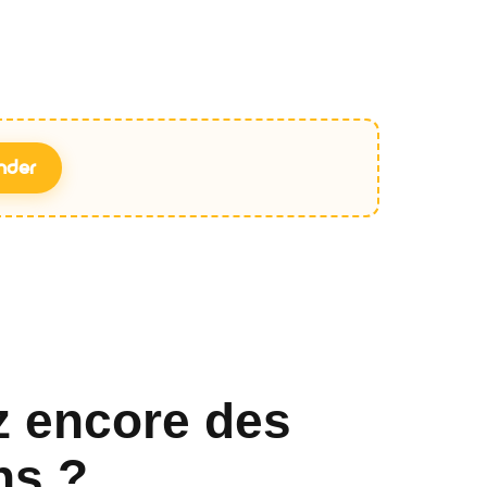
nder
z encore des
ns ?