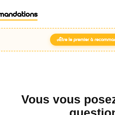
mandations
+
Être le premier à recomma
Vous vous pose
questio