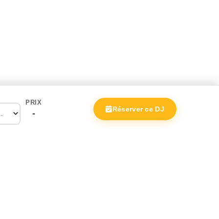
PRIX
Réserver ce DJ
-