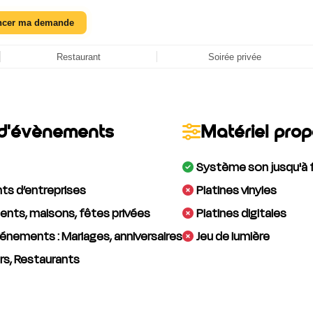
ncer ma demande
Restaurant
Soirée privée
d'évènements
Matériel pro
Système son jusqu'à 
s d’entreprises
Platines vinyles
nts, maisons, fêtes privées
Platines digitales
énements : Mariages, anniversaires
Jeu de lumière
rs, Restaurants