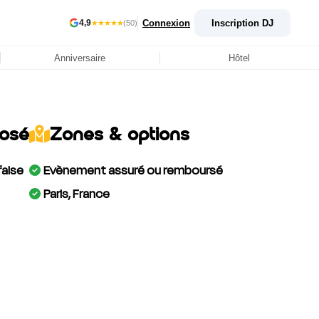
Connexion
Inscription DJ
4,9
★★★★★
(50)
Anniversaire
Hôtel
posé
Zones & options
false
Evènement assuré ou remboursé
Paris, France