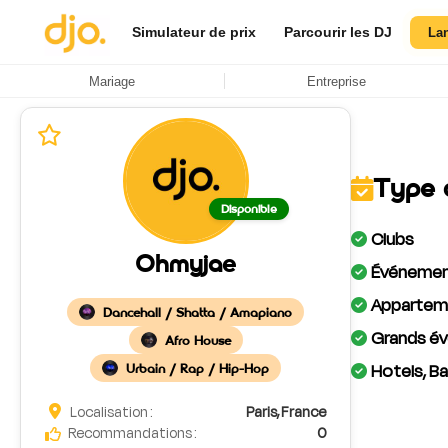
Simulateur de prix
Parcourir les DJ
La
Mariage
Entreprise
Type 
Disponible
Clubs
Ohmyjae
Événement
Apparteme
Dancehall / Shatta / Amapiano
Grands év
Afro House
Hotels, Ba
Urbain / Rap / Hip-Hop
Localisation :
Paris, France
Recommandations :
0