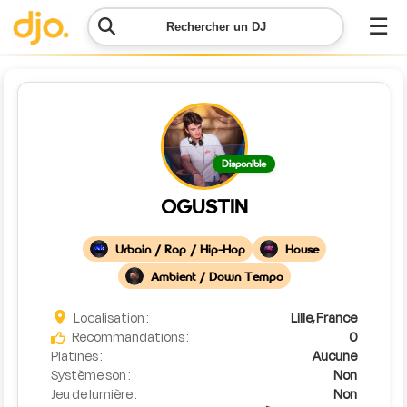
☰
Rechercher un DJ
Menu
Contacter
Disponible
DJO
OGUSTIN
Lancer
ma
Urbain / Rap / Hip-Hop
House
demande
Ambient / Down Tempo
Simulateur
Localisation :
Lille, France
de prix
Recommandations :
0
Platines :
Aucune
Système son :
Non
Jeu de lumière :
Non