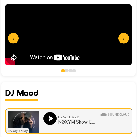
‹
›
DJ Mood