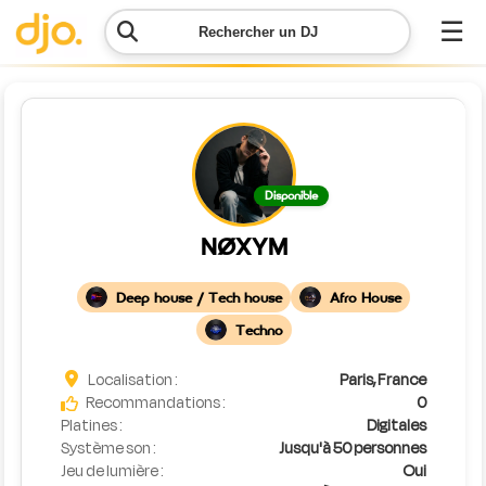
☰
Rechercher un DJ
Menu
Contacter
Disponible
DJO
NØXYM
Lancer
ma
Deep house / Tech house
Afro House
demande
Techno
Simulateur
Localisation :
Paris, France
de prix
Recommandations :
0
Platines :
Digitales
Système son :
Jusqu'à 50 personnes
Jeu de lumière :
Oui