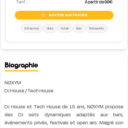
Tarif :
À partir de 99€
AJOUTER AUX FAVORIS
Entreprises
Clubs
Hotels
Bars
Restaurants
Biographie
NØXYM
DJ House / Tech House
DJ House et Tech House de 15 ans, NØXYM propose
des DJ sets dynamiques adaptés aux bars,
événements privés, festivals et open airs. Malgré son