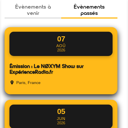
Évènements à
Évènements
venir
passés
07
AOÛ
2026
Émission : Le NØXYM Show sur
ExpérienceRadio.fr
Paris, France
05
JUN
2026