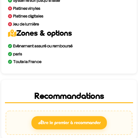
Système son jusqu'à false
Platines vinyles
Platines digitales
Jeu de lumière
Zones & options
Evènement assuré ou remboursé
paris
Toute la France
Recommandations
+
Être le premier à recommander