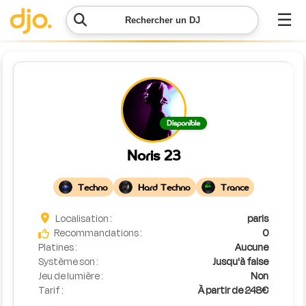
☰
Rechercher un DJ
Menu
Contacter
Disponible
DJO
Noris 23
Lancer
ma
Techno
Hard Techno
Trance
demande
Localisation :
paris
Simulateur
Recommandations :
0
de prix
Platines :
Aucune
Système son :
Jusqu'à false
Jeu de lumière :
Non
Tarif :
À partir de 248€