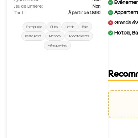
Événement
Jeu de lumière :
Non
Apparteme
Tarif :
À partir de 186€
Grands év
Entreprises
Clubs
Hotels
Bars
Hotels, Ba
Restaurants
Maisons
Appartements
Fêtes privées
Recom