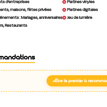
s d’entreprises
Platines vinyles
nts, maisons, fêtes privées
Platines digitales
énements : Mariages, anniversaires
Jeu de lumière
rs, Restaurants
mandations
+
Être le premier à recomma