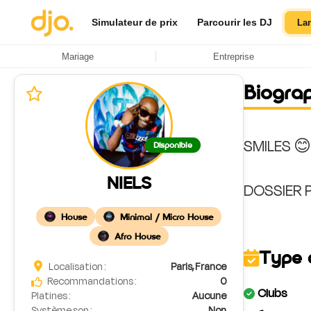
Simulateur de prix
Parcourir les DJ
La
Mariage
Entreprise
Biogra
SMILES 😊
Disponible
NIELS
House
Minimal / Micro House
Afro House
Type 
Localisation :
Paris, France
Recommandations :
0
Clubs
Platines :
Aucune
Système son :
Non