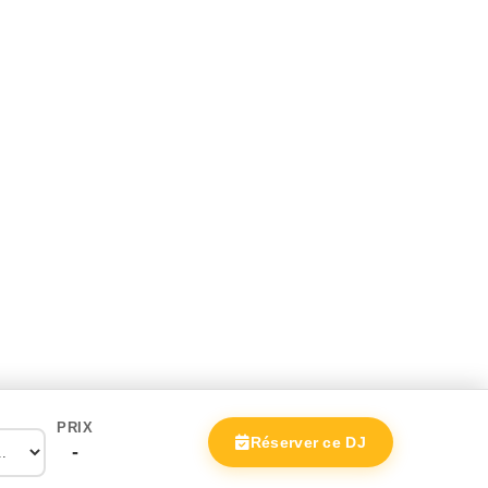
PRIX
Réserver ce DJ
-