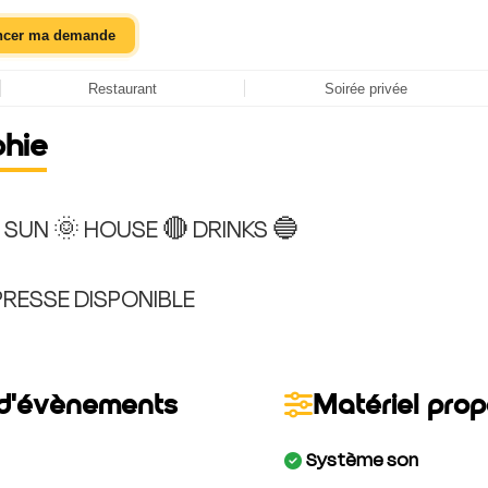
ncer ma demande
Restaurant
Soirée privée
phie
 SUN 🌞 HOUSE 🔴 DRINKS 🔵
d'évènements
Matériel pro
Système son