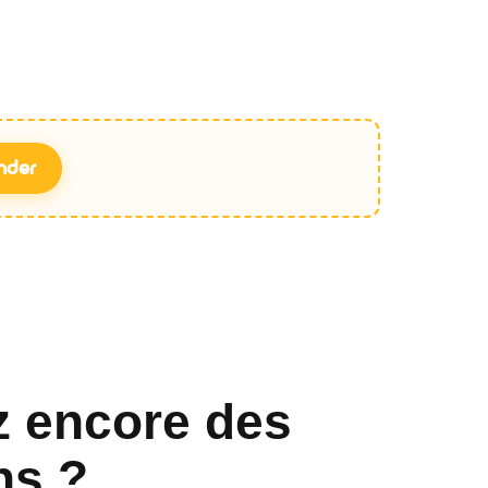
nder
z encore des
ns ?