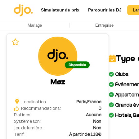
Simulateur de prix
Parcourir les DJ
La
Mariage
Entreprise
Type 
Disponible
Clubs
Møz
Événement
Apparteme
Localisation :
Paris, France
Grands év
Recommandations :
0
Hotels, Ba
Platines :
Aucune
Système son :
Non
Jeu de lumière :
Non
Tarif :
À partir de 118€