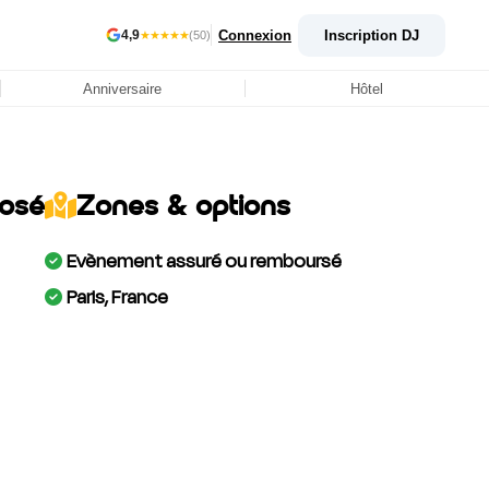
Connexion
Inscription DJ
4,9
★★★★★
(50)
Anniversaire
Hôtel
posé
Zones & options
Evènement assuré ou remboursé
Paris, France