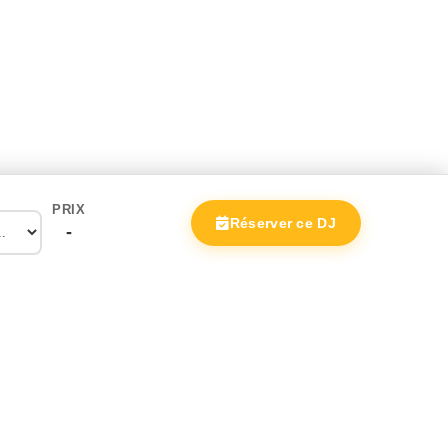
PRIX
Réserver ce DJ
-