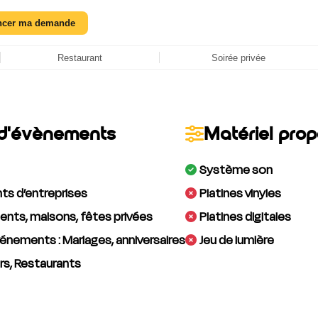
ncer ma demande
Restaurant
Soirée privée
d'évènements
Matériel pro
Système son
s d’entreprises
Platines vinyles
nts, maisons, fêtes privées
Platines digitales
énements : Mariages, anniversaires
Jeu de lumière
rs, Restaurants