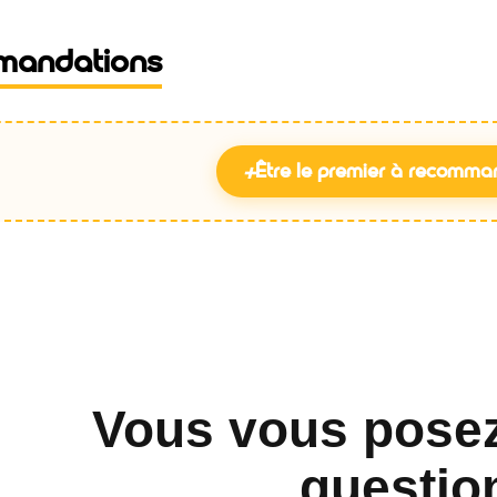
mandations
+
Être le premier à recomma
Vous vous pose
questio