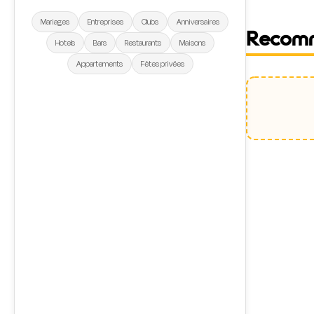
Mariages
Entreprises
Clubs
Anniversaires
Recom
Hotels
Bars
Restaurants
Maisons
Appartements
Fêtes privées