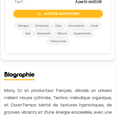
Tarif :
À partir de 310€
AJOUTER AUX FAVORIS
Mariages
Entreprises
Clubs
Anniversaires
Hotels
Bars
Restaurants
Maisons
Appartements
Fêtes privées
Biographie
Mony, DJ et producteur français, dévoile un univers
mêlant House rythmée, Techno mélodique organique,
et DownTempo teinté de textures hypnotiques, de
grooves vibrants et d'une énergie ensoleillée, avec une