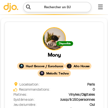
☰
Rechercher un DJ
Menu
Contacter
Disponible
DJO
Mony
Lancer
ma
Hard Groove / Eurodance
Afro House
demande
Melodic Techno
Simulateur
Localisation :
Paris
de prix
Recommandations :
0
Platines :
Vinyles / Digitales
Système son :
Jusqu'à 150 personnes
Jeu de lumière :
Oui