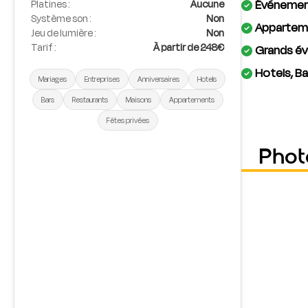
Événement
Platines :
Aucune
Système son :
Non
Apparteme
Jeu de lumière :
Non
Tarif :
À partir de 248€
Grands év
Hotels, Ba
Mariages
Entreprises
Anniversaires
Hotels
Bars
Restaurants
Maisons
Appartements
Fêtes privées
Phot