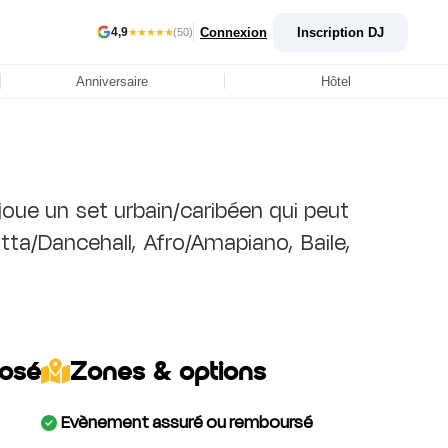
Connexion
Inscription DJ
4,9
★★★★★
(50)
Anniversaire
Hôtel
 joue un set urbain/caribéen qui peut
tta/Dancehall, Afro/Amapiano, Baile,
posé
Zones & options
Evènement assuré ou remboursé