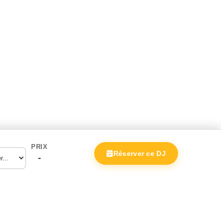
PRIX
Réserver ce DJ
-