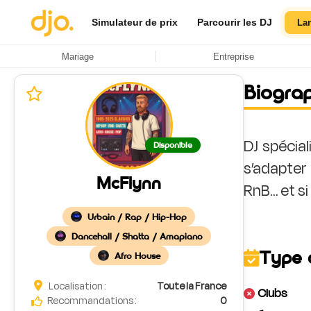
Simulateur de prix
Parcourir les DJ
La
Mariage
Entreprise
Biogra
DJ spécial
Disponible
s’adapter
McFlynn
Urbain / Rap / Hip-Hop
Dancehall / Shatta / Amapiano
Type 
Afro House
Localisation :
Toute la France
Clubs
Recommandations :
0