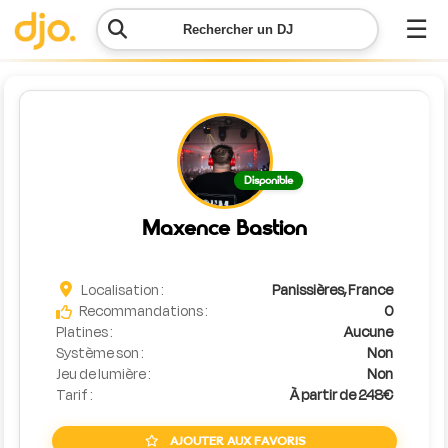
☰
Rechercher un DJ
Menu
Contacter
Disponible
DJO
Maxence Bastion
Lancer
ma
demande
Localisation :
Panissières, France
Recommandations :
0
Platines :
Aucune
Simulateur
Système son :
Non
de prix
Jeu de lumière :
Non
Tarif :
À partir de 248€
AJOUTER AUX FAVORIS