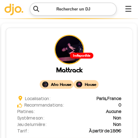
☰
Rechercher un DJ
Menu
Contacter
Indisponible
DJO
Mattrack
Lancer
ma
Afro House
House
demande
Localisation :
Paris, France
Simulateur
Recommandations :
0
de prix
Platines :
Aucune
Système son :
Non
Jeu de lumière :
Non
Tarif :
À partir de 186€